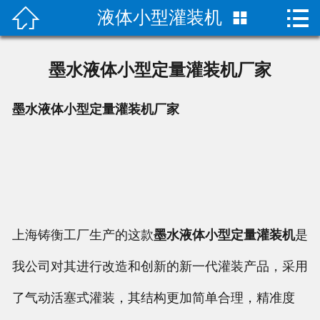


液体小型灌装机

首页

关于我们
墨水液体小型定量灌装机厂家
成功案例
墨水液体小型定量灌装机厂家
产品中心
荣誉资质
技术指导
上海铸衡工厂生产的这款
墨水液体小型定量灌装机
是
新闻动态
我公司对其进行改造和创新的新一代灌装产品，采用
联系我们
了气动活塞式灌装，其结构更加简单合理，精准度