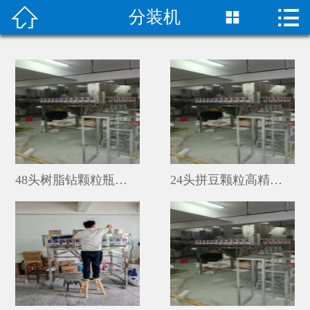


分装机

首页

关于我们
成功案例
产品中心
荣誉资质
48头树脂钻颗粒瓶装智能分装机厂家
24头拼豆颗粒高精度不串料分装机厂家定制
技术指导
新闻动态
联系我们