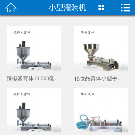


小型灌装机

首页

关于我们
成功案例
产品中心
荣誉资质
辣椒酱膏体10-500毫升小型灌装机价格
化妆品膏体小型手动瓶装称重灌装机设备
技术指导
新闻动态
联系我们