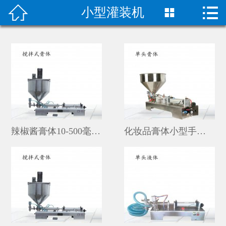


小型灌装机

首页

关于我们
成功案例
产品中心
荣誉资质
辣椒酱膏体10-500毫升小型灌装机价格
化妆品膏体小型手动瓶装称重灌装机设备
技术指导
新闻动态
联系我们