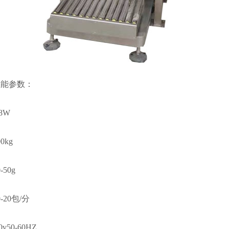
性能参数：
8W
0kg
50g
20包/分
v50-60HZ