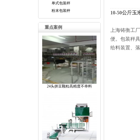
单式包装秤
粉末包装秤
10-50公
重点案例
上海铸衡工
便。包装秤具
给料装置、
24头拼豆颗粒高精度不串料