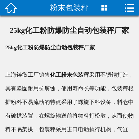


粉末包装秤

首页

关于我们
25kg化工粉防爆防尘自动包装秤厂家
成功案例
25kg化工粉防爆防尘自动包装秤厂家
产品中心
荣誉资质
上海铸衡工厂销售
化工粉末包装秤
采用不锈钢打造，
具有坚固耐用抗腐蚀，使用寿命长等功能，包装秤根
技术指导
据粉料不易流动的特点采用了螺旋下料设备，料仓中
新闻动态
有破拱装置，在螺旋输送前将物料打松散，从而使物
联系我们
料不易架拱；包装秤采用进口电动执行机构，气缸