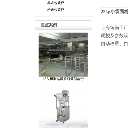
单式包装秤
粉末包装秤
25kg小袋
重点案例
上海铸衡工
调校及参数
自动称重、
48头树脂钻颗粒瓶装智能分