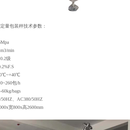
粉定量包装秤
技术参数：
6Mpa
3/min
.2级
2%F.S
℃~+40℃
~260包/h
0kg/bags
50HZ、AC380/50HZ
00x宽800x高2600mm