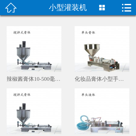


小型灌装机

首页

关于我们
成功案例
产品中心
荣誉资质
辣椒酱膏体10-500毫升小型灌装机价格
化妆品膏体小型手动瓶装称重灌装机设备
技术指导
新闻动态
联系我们