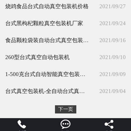
烧鸡食品台式自动真空包装机价格
2021/09/27
台式黑枸杞颗粒真空包装机厂家
2021/09/24
食品颗粒袋装自动台式真空包装机价格
2021/09/16
260型台式真空自动包装机
2021/09/10
1-500克台式自动智能真空包装机厂家
2021/09/09
台式真空包装机-全自动台式真空包装机厂家
2021/09/04
下一页


