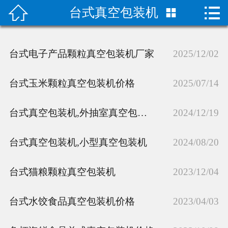


台式真空包装机

首页

关于我们
台式电子产品颗粒真空包装机厂家
2025/12/02
成功案例
台式玉米颗粒真空包装机价格
2025/07/14
产品中心
台式真空包装机,外抽室真空包装机价格
2024/12/19
荣誉资质
台式真空包装机,小型真空包装机
2024/08/20
技术指导
台式猫粮颗粒真空包装机
2023/12/04
新闻动态
联系我们
台式水饺食品真空包装机价格
2023/04/03