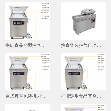
牛肉食品小型抽气真空包装机价格
熟食袋装抽气自动双室真空包装机
台式真空包装机,小型真空包装机
柠檬鸡爪食品真空包装机设备