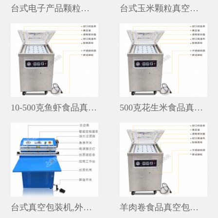
台式电子产品颗粒真空包装机厂家
台式玉米颗粒真空包装机价格
10-500克鱼虾食品真空包装机品牌
500克花生米食品真空包装机批发
台式真空包装机,外抽室真空包装机价格
羊肉卷食品真空包装机报价