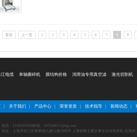
首页
上一页
1
2
3
4
5
6
7
8
9
珠江电缆
单轴撕碎机
膜结构价格
润滑油专用真空滤
激光切割机
页
|
关于我们
|
产品中心
|
荣誉资质
|
技术指导
|
新闻动态
|
电话：13166367030
邮箱：1078208113@qq.com
地址：上海市松江区新桥镇九新公路2888号
上海铸衡主要从事全自动包装机,包装秤