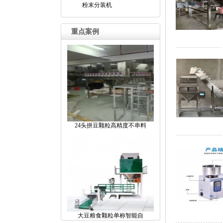
粉末分装机
重点案例
24头拼豆颗粒高精度不串料
大豆粮食颗粒单称智能自